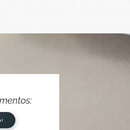
amentos:
A!