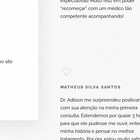
expectativas! Muito feliz em poder
“recomeçar” com um médico tão
competente acompanhando!
o site
MATHEUS SILVA SANTOS
Dr. Adilson me surpreendeu positiv
com sua atenção na minha primeira
consulta. Estendemos por quase 3 h
para que ele pudesse me ouvir, ent
minha história e pensar no melhor
tratamento. Por ora, estou muito satis